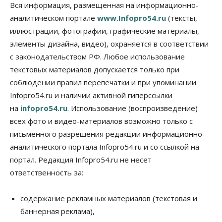
Вся информация, размещенная на информационно-
аналитическом портале
www.Infopro54.ru
(тексты,
Власть
Недвижимость
Общество
В Минстрое НСО объяснили, как планируют
иллюстрации, фотографии, графические материалы,
завершать долгострой на Серафимовича
элементы дизайна, видео), охраняется в соответствии
10 Августа 2026, 11:00
с законодательством РФ. Любое использование
Бизнес
Город
Общество
текстовых материалов допускается только при
Большая часть улиц в Новосибирске закрыта для
соблюдении правил перепечатки и при упоминании
движения самокатов
Infopro54.ru и наличии активной гиперссылки
10 Августа 2026, 10:00
на
infopro54.ru
. Использование (воспроизведение)
Медицина
Наука
Общество
всех фото и видео-материалов возможно только с
Новосибирский «Вектор» проводит исследование
резистентности ВИЧ в трёх странах
письменного разрешения редакции информационно-
10 Августа 2026, 09:00
аналитического портала Infopro54.ru и со ссылкой на
портал. Редакция Infopro54.ru не несет
Власть
Общество
ответственность за:
Суд отменил дисквалификацию
Валентина Пармона в кассации
10 Августа 2026, 08:00
содержание рекламных материалов (текстовая и
баннерная реклама),
Власть
Общество