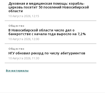
Духовная и медицинская помощь: корабль-
церковь посетит 50 поселений Новосибирской
области
10 Августа 2026, 12:15
Общество
В Новосибирской области число дел о
банкротстве с начала года выросло на 7,2 %
10 Августа 2026, 12:00
Общество
НГУ обновил рекорд по числу абитуриентов
10 Августа 2026, 11:30
Общество
Все материалы
Полмиллиарда направят на доплаты
начальникам полиции Новосибирской области
10 Августа 2026, 11:15
Финансы
ПСБ нарастил объемы факторинга МСБ в
Новосибирской области
10 Августа 2026, 11:10