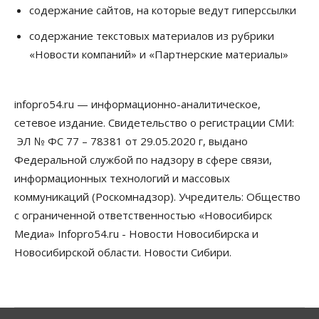
Запуск проекта по малой авиации в регионах
содержание сайтов, на которые ведут гиперссылки
Сибири откладывается
09 Августа 2026, 19:00
содержание текстовых материалов из рубрики
«Новости компаний» и «Партнерские материалы»
Бизнес
Недвижимость
Продажи жилья в Новосибирске находятся на
уровне 2020 года
09 Августа 2026, 18:00
infopro54.ru — информационно-аналитическое,
сетевое издание. Свидетельство о регистрации СМИ:
Бизнес
Общество
Новосибирцы купили почти 500 тонн
ЭЛ № ФС 77 – 78381 от 29.05.2020 г, выдано
безлактозной молочной продукции
Федеральной службой по надзору в сфере связи,
09 Августа 2026, 17:00
информационных технологий и массовых
коммуникаций (Роскомнадзор). Учредитель: Общество
Бизнес
Власть
Транспортный коридор Абакан-Бийск предлагают
с ограниченной ответственностью «Новосибирск
строить по концессии
Медиа» Infopro54.ru - Новости Новосибирска и
09 Августа 2026, 16:00
Новосибирской области. Новости Сибири.
Бизнес
Общество
«Солнечный день» приватизирует
муниципальное имущество в Новосибирске
09 Августа 2026, 15:00