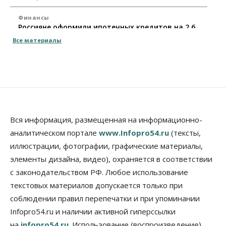
Финансы
Россияне оформили ипотечных кредитов на 2,6
трлн рублей
Все материалы
06 Августа 2026, 15:53
Власть
Думская гонка в Новосибирской области
обойдется без самовыдвиженцев
06 Августа 2026, 15:00
Бизнес
Власть
Общество
Вся информация, размещенная на информационно-
Правительство России продлило разрешение на
аналитическом портале
www.Infopro54.ru
(тексты,
выпуск бензина «Евро-3»
иллюстрации, фотографии, графические материалы,
06 Августа 2026, 14:00
элементы дизайна, видео), охраняется в соответствии
Общество
с законодательством РФ. Любое использование
«За тех, у кого от 270 баллов,
настоящая борьба»: вузы настойчиво
текстовых материалов допускается только при
обзванивают новосибирских высокобалльников
соблюдении правил перепечатки и при упоминании
перед зачислением
Infopro54.ru и наличии активной гиперссылки
06 Августа 2026, 13:00
на
infopro54.ru
. Использование (воспроизведение)