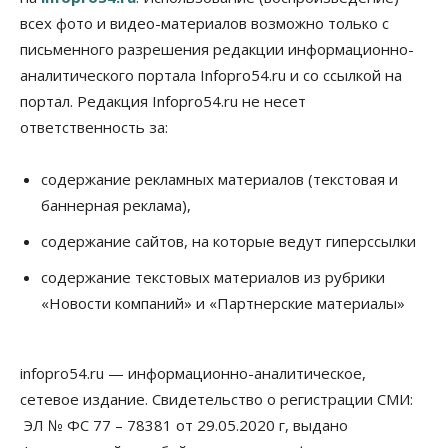
Власть
всех фото и видео-материалов возможно только с
Режим ЧС ввели в Омской области из-за засухи
письменного разрешения редакции информационно-
06 Августа 2026, 12:15
аналитического портала Infopro54.ru и со ссылкой на
Власть
Общество
портал. Редакция Infopro54.ru не несет
Новосибирск готовится к визиту Владимира
ответственность за:
Путина
06 Августа 2026, 12:05
содержание рекламных материалов (текстовая и
Бизнес
Недвижимость
Общество
баннерная реклама),
Росреестр назвал главные причины
отказов в регистрации недвижимости в НСО
содержание сайтов, на которые ведут гиперссылки
06 Августа 2026, 12:00
содержание текстовых материалов из рубрики
Телекоммуникации
«Новости компаний» и «Партнерские материалы»
В 16 населённых пунктах Мошковского района
модернизировали мобильную связь
06 Августа 2026, 11:35
infopro54.ru — информационно-аналитическое,
Бизнес
Право&Порядок
ПроБизнес
сетевое издание. Свидетельство о регистрации СМИ:
Злоумышленники опять атакуют
новосибирские компании через электронную
ЭЛ № ФС 77 – 78381 от 29.05.2020 г, выдано
почту