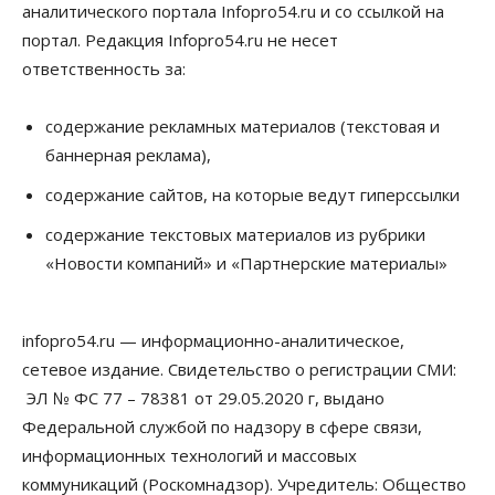
аналитического портала Infopro54.ru и со ссылкой на
Власть
Общество
портал. Редакция Infopro54.ru не несет
Новосибирск готовится к визиту Владимира
ответственность за:
Путина
06 Августа 2026, 12:05
содержание рекламных материалов (текстовая и
Бизнес
Недвижимость
Общество
баннерная реклама),
Росреестр назвал главные причины
отказов в регистрации недвижимости в НСО
содержание сайтов, на которые ведут гиперссылки
06 Августа 2026, 12:00
содержание текстовых материалов из рубрики
Телекоммуникации
«Новости компаний» и «Партнерские материалы»
В 16 населённых пунктах Мошковского района
модернизировали мобильную связь
06 Августа 2026, 11:35
infopro54.ru — информационно-аналитическое,
Бизнес
Право&Порядок
ПроБизнес
сетевое издание. Свидетельство о регистрации СМИ:
Злоумышленники опять атакуют
новосибирские компании через электронную
ЭЛ № ФС 77 – 78381 от 29.05.2020 г, выдано
почту
Федеральной службой по надзору в сфере связи,
06 Августа 2026, 11:00
информационных технологий и массовых
коммуникаций (Роскомнадзор). Учредитель: Общество
Общество