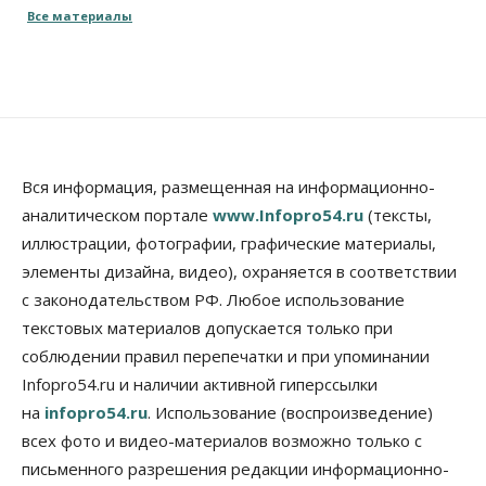
трлн рублей
Все материалы
06 Августа 2026, 15:53
Власть
Думская гонка в Новосибирской области
обойдется без самовыдвиженцев
06 Августа 2026, 15:00
Бизнес
Власть
Общество
Вся информация, размещенная на информационно-
Правительство России продлило разрешение на
аналитическом портале
www.Infopro54.ru
(тексты,
выпуск бензина «Евро-3»
иллюстрации, фотографии, графические материалы,
06 Августа 2026, 14:00
элементы дизайна, видео), охраняется в соответствии
Общество
с законодательством РФ. Любое использование
«За тех, у кого от 270 баллов,
настоящая борьба»: вузы настойчиво
текстовых материалов допускается только при
обзванивают новосибирских высокобалльников
соблюдении правил перепечатки и при упоминании
перед зачислением
Infopro54.ru и наличии активной гиперссылки
06 Августа 2026, 13:00
на
infopro54.ru
. Использование (воспроизведение)
Власть
всех фото и видео-материалов возможно только с
Режим ЧС ввели в Омской области из-за засухи
письменного разрешения редакции информационно-
06 Августа 2026, 12:15