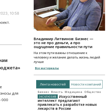
2023, 10:58
оект.
Владимир Литвинов: Бизнес —
это не про деньги, а про
ощущение правильности пути
На этом пути важны отношение к
человеку и желание делать жизнь людей
нам
лучше
бюджета»
Все материалы
Лента новостей
Новости компаний
е
Бизнес
Власть
Медицина
Общество
взносы для
Искусственный
5 000
интеллект предлагают
привлекать к разработке новых
лекарств в России