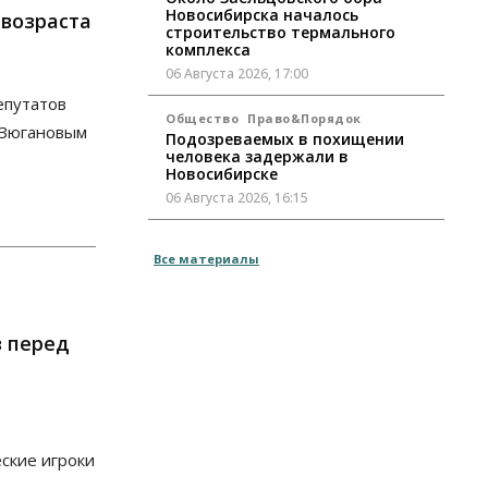
Новосибирска началось
 возраста
строительство термального
комплекса
06 Августа 2026, 17:00
епутатов
Общество
Право&Порядок
 Зюгановым
Подозреваемых в похищении
человека задержали в
Новосибирске
06 Августа 2026, 16:15
Общество
Все материалы
Пенсионеры старше 80 лет в
Новосибирской области получили
повышенные пенсии
06 Августа 2026, 16:00
в перед
Финансы
Россияне оформили ипотечных
кредитов на 2,6 трлн рублей
06 Августа 2026, 15:53
ские игроки
Власть