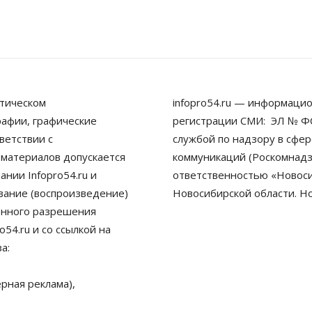
тическом
infopro54.ru — информацио
рафии, графические
регистрации СМИ: ЭЛ № ФС
ветствии с
службой по надзору в сфе
 материалов допускается
коммуникаций (Роскомнадз
нии Infopro54.ru и
ответственностью «Новосиб
ование (воспроизведение)
Новосибирской области. Н
енного разрешения
54.ru и со ссылкой на
а:
рная реклама),