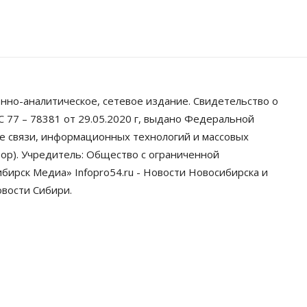
Власть
Общество
Новосибирск готовится к визиту
Владимира Путина
06 Августа 2026, 12:05
Бизнес
Недвижимость
Общество
Росреестр назвал
нно-аналитическое, сетевое издание. Свидетельство о
главные причины отказов в
 77 – 78381 от 29.05.2020 г, выдано Федеральной
регистрации недвижимости в
НСО
ре связи, информационных технологий и массовых
06 Августа 2026, 12:00
ор). Учредитель: Общество с ограниченной
ирск Медиа» Infopro54.ru - Новости Новосибирска и
Телекоммуникации
В 16 населённых пунктах
овости Сибири.
Мошковского района
модернизировали мобильную
связь
06 Августа 2026, 11:35
Бизнес
Право&Порядок
ПроБизнес
Злоумышленники
опять атакуют новосибирские
компании через электронную