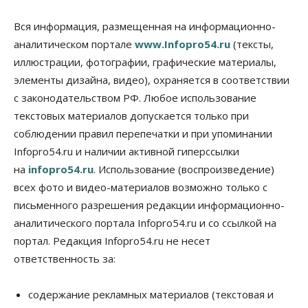
Общество
В Новосибирске прошёл митинг
Вся информация, размещенная на информационно-
против нового закона о памятниках
аналитическом портале
www.Infopro54.ru
(тексты,
07 Августа 2026, 18:00
иллюстрации, фотографии, графические материалы,
элементы дизайна, видео), охраняется в соответствии
Бизнес
В аэропорту Толмачёво завершены работы по
с законодательством РФ. Любое использование
бетонированию рулежных дорожек
текстовых материалов допускается только при
07 Августа 2026, 17:00
соблюдении правил перепечатки и при упоминании
Бизнес
Недвижимость
Общество
Infopro54.ru и наличии активной гиперссылки
Новосибирцы стали реже оформлять
на
infopro54.ru
. Использование (воспроизведение)
дома по упрощенной схеме
07 Августа 2026, 16:00
всех фото и видео-материалов возможно только с
письменного разрешения редакции информационно-
Власть
Общество
Право&Порядок
аналитического портала Infopro54.ru и со ссылкой на
Роспотребнадзор изъял почти полторы тонны
мяса в Новосибирской области
портал. Редакция Infopro54.ru не несет
07 Августа 2026, 15:00
ответственность за:
Финансы
Расходы новосибирцев на спорт выросли на 40%
содержание рекламных материалов (текстовая и
за полгода