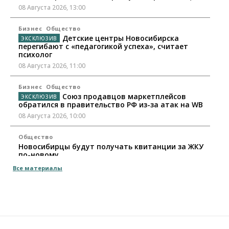
08 Августа 2026, 13:00
Бизнес
Общество
Детские центры Новосибирска
перегибают с «педагогикой успеха», считает
психолог
08 Августа 2026, 11:00
Бизнес
Общество
Союз продавцов маркетплейсов
обратился в правительство РФ из-за атак на WB
08 Августа 2026, 10:00
Общество
Новосибирцы будут получать квитанции за ЖКУ
по-новому
08 Августа 2026, 09:00
Все материалы
Бизнес
В Новосибирской области резко
сократился грузооборот в автоперевозках
07 Августа 2026, 19:00