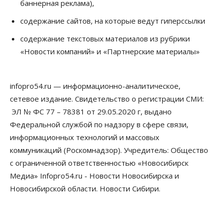
баннерная реклама),
07 Августа 2026, 14:35
содержание сайтов, на которые ведут гиперссылки
Сибирские аграрии увеличивают посевы горчицы
содержание текстовых материалов из рубрики
07 Августа 2026, 14:00
«Новости компаний» и «Партнерские материалы»
Власть
В Новосибирске многодетным семьям вручили
сертификаты на покупку автомобилей
infopro54.ru — информационно-аналитическое,
07 Августа 2026, 13:55
сетевое издание. Свидетельство о регистрации СМИ:
ЭЛ № ФС 77 – 78381 от 29.05.2020 г, выдано
Авто
Общество
Треть автовладельцев в Новосибирской области
Федеральной службой по надзору в сфере связи,
«поставили машины на прикол»
информационных технологий и массовых
07 Августа 2026, 13:00
коммуникаций (Роскомнадзор). Учредитель: Общество
Власть
с ограниченной ответственностью «Новосибирск
Школы, библиотеки, пешеходные тротуары:
Медиа» Infopro54.ru - Новости Новосибирска и
депутаты Госдумы контролируют работы на
социальных объектах
Новосибирской области. Новости Сибири.
07 Августа 2026, 12:35
Общество