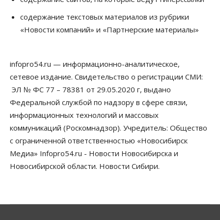
Общество
Новосибирские вузы опубликовали
содержание текстовых материалов из рубрики
приказы о зачислении на бюджетные места
«Новости компаний» и «Партнерские материалы»
08 Августа 2026, 16:00
Общество
Технологии
infopro54.ru — информационно-аналитическое,
Искусственный интеллект впервые выписал
штраф за борщевик
сетевое издание. Свидетельство о регистрации СМИ:
08 Августа 2026, 15:00
ЭЛ № ФС 77 – 78381 от 29.05.2020 г, выдано
Федеральной службой по надзору в сфере связи,
Авто
Продажи подержанных электромобилей в
информационных технологий и массовых
Новосибирской области растут второй месяц
коммуникаций (Роскомнадзор). Учредитель: Общество
08 Августа 2026, 13:00
с ограниченной ответственностью «Новосибирск
Бизнес
Общество
Медиа» Infopro54.ru - Новости Новосибирска и
Детские центры Новосибирска
Новосибирской области. Новости Сибири.
перегибают с «педагогикой успеха», считает
психолог
08 Августа 2026, 11:00
Бизнес
Общество
Союз продавцов маркетплейсов