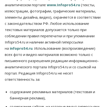
09 Августа 2026, 11:00
аналитическом портале
www.Infopro54.ru
(тексты,
иллюстрации, фотографии, графические материалы,
Авто
Общество
элементы дизайна, видео), охраняется в соответствии
Не катастрофа, а стресс-тест: эксперт
новосибирской сети СТО пояснил кому можно
с законодательством РФ. Любое использование
заливать бензин Евро‑2
текстовых материалов допускается только при
09 Августа 2026, 10:00
соблюдении правил перепечатки и при упоминании
Бизнес
Общество
Infopro54.ru и наличии активной гиперссылки
Работодатели Новосибирска заявили в центры
на
infopro54.ru
. Использование (воспроизведение)
занятости почти 32 тысячи вакансий
09 Августа 2026, 09:00
всех фото и видео-материалов возможно только с
письменного разрешения редакции информационно-
Бизнес
Общество
аналитического портала Infopro54.ru и со ссылкой на
Спрос на машино-места в
Новосибирской области вырос в полтора раза
портал. Редакция Infopro54.ru не несет
08 Августа 2026, 18:00
ответственность за:
Общество
К современному юридическому образованию в
содержание рекламных материалов (текстовая и
России возникает много вопросов
баннерная реклама),
08 Августа 2026, 17:00
содержание сайтов, на которые ведут гиперссылки