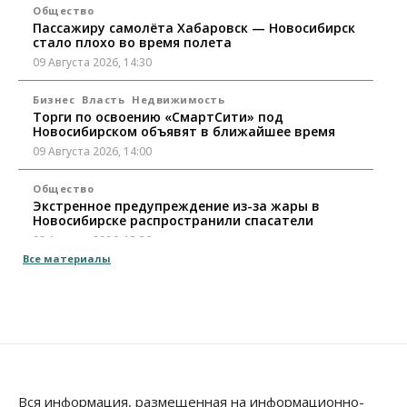
Общество
Пассажиру самолёта Хабаровск — Новосибирск
стало плохо во время полета
09 Августа 2026, 14:30
Бизнес
Власть
Недвижимость
Торги по освоению «СмартСити» под
Новосибирском объявят в ближайшее время
09 Августа 2026, 14:00
Общество
Экстренное предупреждение из-за жары в
Новосибирске распространили спасатели
09 Августа 2026, 13:30
Все материалы
Власть
Город
Общество
Еще одна остановка «городской электрички»
появится в Новосибирске
09 Августа 2026, 12:00
Общество
Места в колледжах Новосибирска будут
«бронировать» со школы
Вся информация, размещенная на информационно-