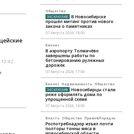
Общество
В Новосибирске
прошёл митинг против нового
закона о памятниках
07 Августа 2026, 18:00
ицейские
Бизнес
В аэропорту Толмачёво
завершены работы по
бетонированию рулежных
 12:42
дорожек
07 Августа 2026, 17:00
е
Бизнес
Недвижимость
Общество
Новосибирцы стали
реже оформлять дома по
упрощенной схеме
07 Августа 2026, 16:00
Власть
Общество
Право&Порядок
Роспотребнадзор изъял почти
полторы тонны мяса в
Новосибирской области