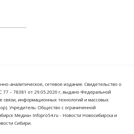
Власть
Школы, библиотеки, пешеходные
тротуары: депутаты Госдумы
контролируют работы на
социальных объектах
07 Августа 2026, 12:35
Общество
Синоптики рассказали о погоде в
Новосибирске на выходных
07 Августа 2026, 12:00
Общество
Жители Новосибирска смогут
нно-аналитическое, сетевое издание. Свидетельство о
добровольно повысить свою
пенсию
 77 – 78381 от 29.05.2020 г, выдано Федеральной
07 Августа 2026, 11:30
ре связи, информационных технологий и массовых
ор). Учредитель: Общество с ограниченной
Общество
ирск Медиа» Infopro54.ru - Новости Новосибирска и
Деньгами будут распоряжаться
дети: в десяти школах
овости Сибири.
Новосибирской области введут
инициативное бюджетирование