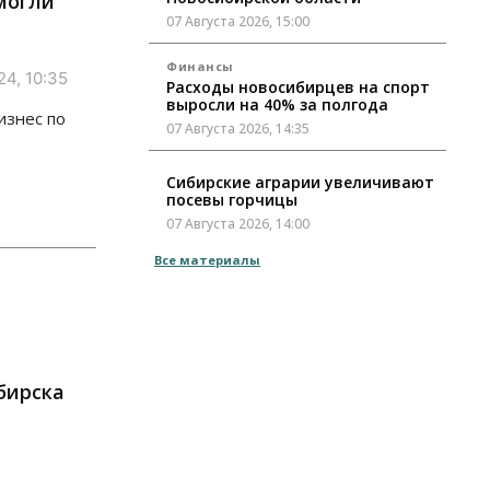
могли
07 Августа 2026, 15:00
Финансы
24, 10:35
Расходы новосибирцев на спорт
выросли на 40% за полгода
изнес по
07 Августа 2026, 14:35
Сибирские аграрии увеличивают
посевы горчицы
07 Августа 2026, 14:00
Все материалы
Власть
В Новосибирске многодетным
семьям вручили сертификаты на
покупку автомобилей
07 Августа 2026, 13:55
бирска
Авто
Общество
Треть автовладельцев в
Новосибирской области
«поставили машины на прикол»
07 Августа 2026, 13:00