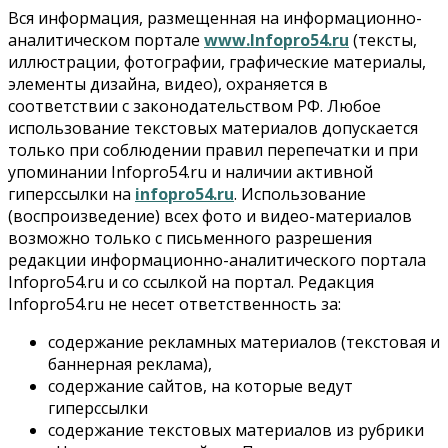
Вся информация, размещенная на информационно-
Общество
В Новосибирске прошёл митинг против нового
аналитическом портале
www.Infopro54.ru
(тексты,
закона о памятниках
иллюстрации, фотографии, графические материалы,
07 Августа 2026, 18:00
элементы дизайна, видео), охраняется в
соответствии с законодательством РФ. Любое
Бизнес
использование текстовых материалов допускается
В аэропорту Толмачёво завершены работы по
бетонированию рулежных дорожек
только при соблюдении правил перепечатки и при
07 Августа 2026, 17:00
упоминании Infopro54.ru и наличии активной
гиперссылки на
infopro54.ru
. Использование
Бизнес
Недвижимость
Общество
(воспроизведение) всех фото и видео-материалов
Новосибирцы стали реже оформлять дома по
возможно только с письменного разрешения
упрощенной схеме
редакции информационно-аналитического портала
07 Августа 2026, 16:00
Infopro54.ru и со ссылкой на портал. Редакция
Infopro54.ru не несет ответственность за:
Власть
Общество
Право&Порядок
Роспотребнадзор изъял почти полторы тонны мяса в
содержание рекламных материалов (текстовая и
Новосибирской области
баннерная реклама),
07 Августа 2026, 15:00
содержание сайтов, на которые ведут
гиперссылки
Финансы
Расходы новосибирцев на спорт выросли на 40% за
содержание текстовых материалов из рубрики
полгода