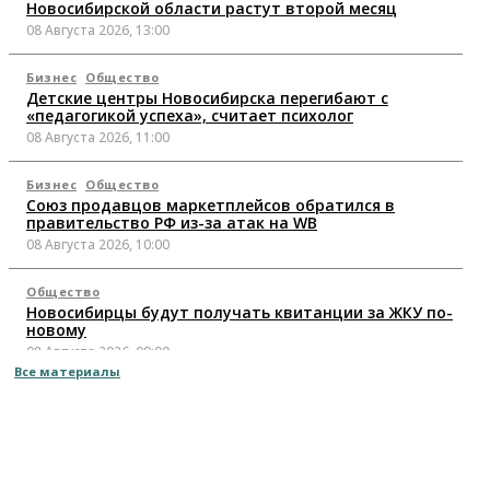
Новосибирской области растут второй месяц
08 Августа 2026, 13:00
Бизнес
Общество
Детские центры Новосибирска перегибают с
«педагогикой успеха», считает психолог
08 Августа 2026, 11:00
Бизнес
Общество
Союз продавцов маркетплейсов обратился в
правительство РФ из-за атак на WB
08 Августа 2026, 10:00
Общество
Новосибирцы будут получать квитанции за ЖКУ по-
новому
08 Августа 2026, 09:00
Все материалы
Бизнес
В Новосибирской области резко сократился
грузооборот в автоперевозках
07 Августа 2026, 19:00