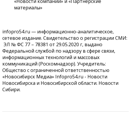
«Новости компаний» и «Партнерские
07 Августа 2026, 14:35
материалы»
Сибирские аграрии увеличивают посевы горчицы
07 Августа 2026, 14:00
infopro54.ru — информационно-аналитическое,
сетевое издание. Свидетельство о регистрации СМИ:
Власть
В Новосибирске многодетным семьям вручили
ЭЛ № ФС 77 – 78381 от 29.05.2020 г, выдано
сертификаты на покупку автомобилей
Федеральной службой по надзору в сфере связи,
07 Августа 2026, 13:55
информационных технологий и массовых
коммуникаций (Роскомнадзор). Учредитель:
Авто
Общество
Общество с ограниченной ответственностью
Треть автовладельцев в Новосибирской области
«Новосибирск Медиа» Infopro54.ru - Новости
«поставили машины на прикол»
07 Августа 2026, 13:00
Новосибирска и Новосибирской области. Новости
Сибири.
Власть
Школы, библиотеки, пешеходные тротуары:
депутаты Госдумы контролируют работы на
социальных объектах
07 Августа 2026, 12:35
РЕКЛАМОДАТЕЛЯМ
ПРАВИЛА САЙТА
Общество