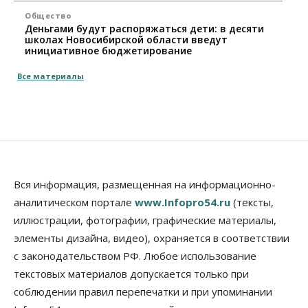
Общество
Деньгами будут распоряжаться дети: в десяти
школах Новосибирской области введут
инициативное бюджетирование
07 Августа 2026, 11:00
Все материалы
Общество
Право&Порядок
В Новосибирске руководителя отдела полиции
заключили под стражу
07 Августа 2026, 10:15
Общество
Недели жары повлияли на урожай в
Вся информация, размещенная на информационно-
Новосибирской области, но режима ЧС не будет
07 Августа 2026, 10:00
аналитическом портале
www.Infopro54.ru
(тексты,
иллюстрации, фотографии, графические материалы,
Бизнес
Право&Порядок
элементы дизайна, видео), охраняется в соответствии
Предприятия Новосибирска
выстраивают системы защиты от атак БПЛА
с законодательством РФ. Любое использование
07 Августа 2026, 09:00
текстовых материалов допускается только при
соблюдении правил перепечатки и при упоминании
Бизнес