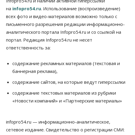
Infopro54.ru и наличии активной гиперссылки
По «Сибэлектротерму» выдали исполнительные
листы на полмиллиарда рублей
на
infopro54.ru
. Использование (воспроизведение)
07 Августа 2026, 08:00
всех фото и видео-материалов возможно только с
письменного разрешения редакции информационно-
Бизнес
Власть
Медицина
Общество
Искусственный интеллект предлагают
аналитического портала Infopro54.ru и со ссылкой на
привлекать к разработке новых лекарств в
портал. Редакция Infopro54.ru не несет
России
06 Августа 2026, 19:00
ответственность за:
Мировые И Федеральные Новости
содержание рекламных материалов (текстовая и
Россия построит в Киргизии новый кампус КРСУ:
30 гектаров, 15 тысяч студентов и 30 миллиардов
баннерная реклама),
рублей
06 Августа 2026, 18:40
содержание сайтов, на которые ведут гиперссылки
содержание текстовых материалов из рубрики
Общество
Новосибирским студентам помогают
«Новости компаний» и «Партнерские материалы»
адаптироваться к учебе через культуру
06 Августа 2026, 18:00
infopro54.ru — информационно-аналитическое,
Бизнес
Власть
Недвижимость
Застройщики продавливают компромиссы по
сетевое издание. Свидетельство о регистрации СМИ:
площади участков для КРТ в Новосибирске