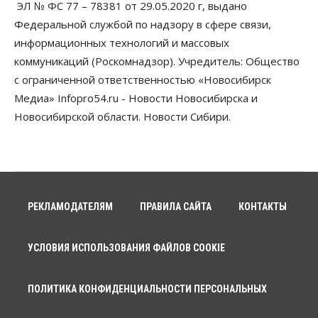
ЭЛ № ФС 77 – 78381 от 29.05.2020 г, выдано
06 Августа 2026, 17:30
Федеральной службой по надзору в сфере связи,
Бизнес
Недвижимость
Общество
информационных технологий и массовых
Около Заельцовского бора Новосибирска
коммуникаций (Роскомнадзор). Учредитель: Общество
началось строительство термального комплекса
с ограниченной ответственностью «Новосибирск
06 Августа 2026, 17:00
Медиа» Infopro54.ru - Новости Новосибирска и
Общество
Право&Порядок
Новосибирской области. Новости Сибири.
Подозреваемых в похищении человека
задержали в Новосибирске
06 Августа 2026, 16:15
Общество
Пенсионеры старше 80 лет в Новосибирской
области получили повышенные пенсии
РЕКЛАМОДАТЕЛЯМ
ПРАВИЛА САЙТА
КОНТАКТЫ
06 Августа 2026, 16:00
УСЛОВИЯ ИСПОЛЬЗОВАНИЯ ФАЙЛОВ COOKIE
Финансы
Россияне оформили ипотечных кредитов на 2,6
трлн рублей
06 Августа 2026, 15:53
ПОЛИТИКА КОНФИДЕНЦИАЛЬНОСТИ ПЕРСОНАЛЬНЫХ