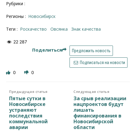
Рубрики :
Регионы :
Новосибирск
Теги :
Роскачество
овсянка
Знак качества
22 287
Поделиться
Предложить новость
Подписаться на новости
0
0
Предыдущая статья
Следующая статья
Пятые сутки в
За срыв реализации
Новосибирске
нацпроектов будут
устраняют
лишать
последствия
финансирования в
коммунальной
Новосибирской
аварии
области