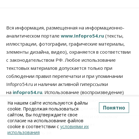
Вся информация, размещенная на информационно-
аналитическом портале
www.Infopro54.ru
(тексты,
иллюстрации, фотографии, графические материалы,
элементы дизайна, видео), охраняется в соответствии
с законодательством РФ. Любое использование
текстовых материалов допускается только при
соблюдении правил перепечатки и при упоминании
Infopro54.ru и наличии активной гиперссылки
на
infopro54.ru
. Использование (воспроизведение)
всех фото и видео-материалов возможно только с
На нашем сайте используются файлы
Понятно
письменного разрешения редакции информационно-
cookie. Продолжая пользоваться
сайтом, Вы подтверждаете свое
аналитического портала Infopro54.ru и со ссылкой на
согласие на использование файлов
портал. Редакция Infopro54.ru не несет
cookie в соответствии с
условиями их
использования
ответственность за: