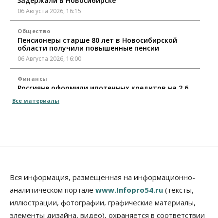
задержали в Новосибирске
06 Августа 2026, 16:15
Общество
Пенсионеры старше 80 лет в Новосибирской
области получили повышенные пенсии
06 Августа 2026, 16:00
Финансы
Россияне оформили ипотечных кредитов на 2,6
трлн рублей
Все материалы
06 Августа 2026, 15:53
Власть
Думская гонка в Новосибирской области
обойдется без самовыдвиженцев
06 Августа 2026, 15:00
Бизнес
Власть
Общество
Вся информация, размещенная на информационно-
Правительство России продлило разрешение на
аналитическом портале
www.Infopro54.ru
(тексты,
выпуск бензина «Евро-3»
иллюстрации, фотографии, графические материалы,
06 Августа 2026, 14:00
элементы дизайна, видео), охраняется в соответствии