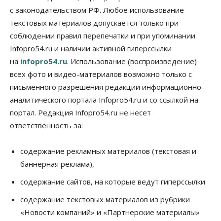
Общество
с законодательством РФ. Любое использование
«За тех, у кого от 270 баллов,
настоящая борьба»: вузы настойчиво
текстовых материалов допускается только при
обзванивают новосибирских высокобалльников
соблюдении правил перепечатки и при упоминании
перед зачислением
Infopro54.ru и наличии активной гиперссылки
06 Августа 2026, 13:00
на
infopro54.ru
. Использование (воспроизведение)
Власть
всех фото и видео-материалов возможно только с
Режим ЧС ввели в Омской области из-за засухи
письменного разрешения редакции информационно-
06 Августа 2026, 12:15
аналитического портала Infopro54.ru и со ссылкой на
Власть
Общество
портал. Редакция Infopro54.ru не несет
Новосибирск готовится к визиту Владимира
ответственность за:
Путина
06 Августа 2026, 12:05
содержание рекламных материалов (текстовая и
Бизнес
Недвижимость
Общество
баннерная реклама),
Росреестр назвал главные причины
отказов в регистрации недвижимости в НСО
содержание сайтов, на которые ведут гиперссылки
06 Августа 2026, 12:00
содержание текстовых материалов из рубрики
Телекоммуникации
«Новости компаний» и «Партнерские материалы»
В 16 населённых пунктах Мошковского района