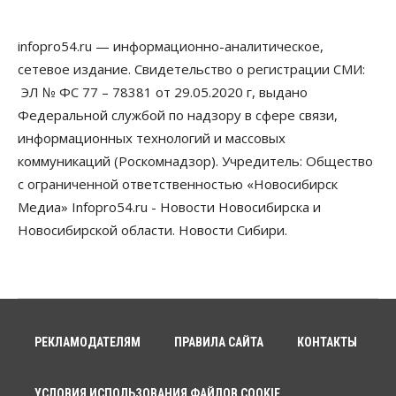
модернизировали мобильную связь
06 Августа 2026, 11:35
infopro54.ru — информационно-аналитическое,
Бизнес
Право&Порядок
ПроБизнес
сетевое издание. Свидетельство о регистрации СМИ:
Злоумышленники опять атакуют
новосибирские компании через электронную
ЭЛ № ФС 77 – 78381 от 29.05.2020 г, выдано
почту
Федеральной службой по надзору в сфере связи,
06 Августа 2026, 11:00
информационных технологий и массовых
коммуникаций (Роскомнадзор). Учредитель: Общество
Общество
Медики готовятся к второму пику активности
с ограниченной ответственностью «Новосибирск
клещей в Новосибирской области
Медиа» Infopro54.ru - Новости Новосибирска и
06 Августа 2026, 10:00
Новосибирской области. Новости Сибири.
Общество
Из-за жары в Европе оливковое масло
в Новосибирске может снова подорожать
06 Августа 2026, 09:00
Бизнес
Недвижимость
РЕКЛАМОДАТЕЛЯМ
ПРАВИЛА САЙТА
КОНТАКТЫ
Застройщики Новосибирска
доплатили налоги на сумму почти 700 млн рублей
06 Августа 2026, 08:00
УСЛОВИЯ ИСПОЛЬЗОВАНИЯ ФАЙЛОВ COOKIE