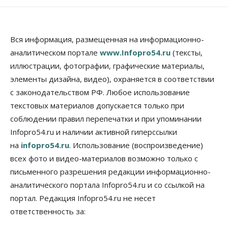
08 Августа 2026, 09:00
Бизнес
В Новосибирской области резко
Вся информация, размещенная на информационно-
сократился грузооборот в автоперевозках
аналитическом портале
www.Infopro54.ru
(тексты,
07 Августа 2026, 19:00
иллюстрации, фотографии, графические материалы,
элементы дизайна, видео), охраняется в соответствии
Общество
В Новосибирске прошёл митинг
с законодательством РФ. Любое использование
против нового закона о памятниках
текстовых материалов допускается только при
07 Августа 2026, 18:00
соблюдении правил перепечатки и при упоминании
Бизнес
Infopro54.ru и наличии активной гиперссылки
В аэропорту Толмачёво завершены работы по
на
infopro54.ru
. Использование (воспроизведение)
бетонированию рулежных дорожек
07 Августа 2026, 17:00
всех фото и видео-материалов возможно только с
письменного разрешения редакции информационно-
Бизнес
Недвижимость
Общество
аналитического портала Infopro54.ru и со ссылкой на
Новосибирцы стали реже оформлять
дома по упрощенной схеме
портал. Редакция Infopro54.ru не несет
07 Августа 2026, 16:00
ответственность за:
Власть
Общество
Право&Порядок