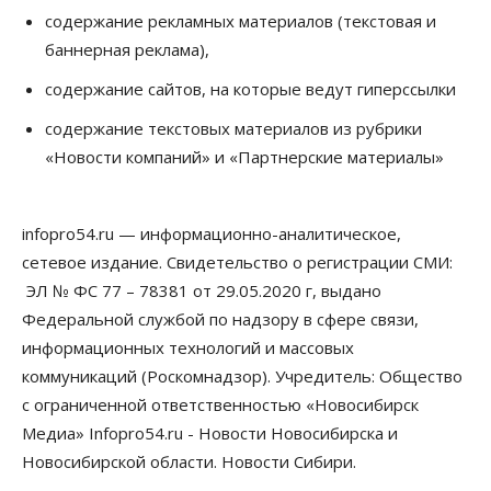
Роспотребнадзор изъял почти полторы тонны
содержание рекламных материалов (текстовая и
мяса в Новосибирской области
баннерная реклама),
07 Августа 2026, 15:00
содержание сайтов, на которые ведут гиперссылки
Финансы
Расходы новосибирцев на спорт выросли на 40%
содержание текстовых материалов из рубрики
за полгода
«Новости компаний» и «Партнерские материалы»
07 Августа 2026, 14:35
Сибирские аграрии увеличивают посевы горчицы
infopro54.ru — информационно-аналитическое,
07 Августа 2026, 14:00
сетевое издание. Свидетельство о регистрации СМИ:
ЭЛ № ФС 77 – 78381 от 29.05.2020 г, выдано
Власть
В Новосибирске многодетным семьям вручили
Федеральной службой по надзору в сфере связи,
сертификаты на покупку автомобилей
информационных технологий и массовых
07 Августа 2026, 13:55
коммуникаций (Роскомнадзор). Учредитель: Общество
Авто
Общество
с ограниченной ответственностью «Новосибирск
Треть автовладельцев в Новосибирской области
Медиа» Infopro54.ru - Новости Новосибирска и
«поставили машины на прикол»
Новосибирской области. Новости Сибири.
07 Августа 2026, 13:00