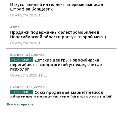
Искусственный интеллект впервые выписал
штраф за борщевик
08 Августа 2026, 15:00
Авто
Продажи подержанных электромобилей в
Новосибирской области растут второй месяц
08 Августа 2026, 13:00
Бизнес
Общество
Детские центры Новосибирска
перегибают с «педагогикой успеха», считает
психолог
08 Августа 2026, 11:00
Бизнес
Общество
Союз продавцов маркетплейсов
обратился в правительство РФ из-за атак на WB
08 Августа 2026, 10:00
Все материалы
Общество
Новосибирцы будут получать квитанции за ЖКУ
по-новому