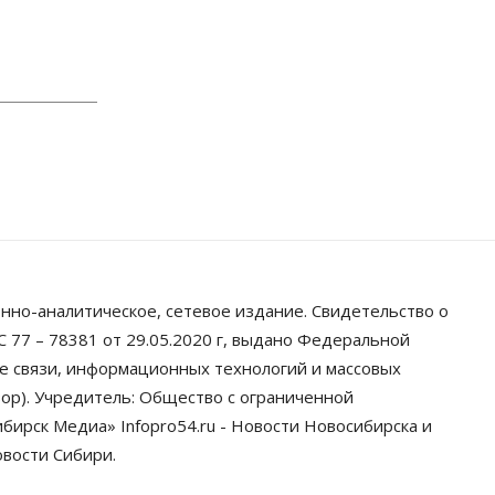
Думская гонка в Новосибирской
области обойдется без
самовыдвиженцев
06 Августа 2026, 15:00
Бизнес
Власть
Общество
Правительство России продлило
разрешение на выпуск бензина
«Евро-3»
06 Августа 2026, 14:00
Общество
«За тех, у кого от 270
баллов, настоящая борьба»: вузы
настойчиво обзванивают
нно-аналитическое, сетевое издание. Свидетельство о
новосибирских
высокобалльников перед
 77 – 78381 от 29.05.2020 г, выдано Федеральной
зачислением
ре связи, информационных технологий и массовых
06 Августа 2026, 13:00
ор). Учредитель: Общество с ограниченной
Власть
ирск Медиа» Infopro54.ru - Новости Новосибирска и
Режим ЧС ввели в Омской
овости Сибири.
области из-за засухи
06 Августа 2026, 12:15