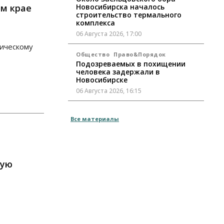
ом крае
Новосибирска началось
строительство термального
комплекса
06 Августа 2026, 17:00
тическому
Общество
Право&Порядок
Подозреваемых в похищении
человека задержали в
Новосибирске
06 Августа 2026, 16:15
Общество
Все материалы
Пенсионеры старше 80 лет в
Новосибирской области получили
повышенные пенсии
06 Августа 2026, 16:00
ную
Финансы
Россияне оформили ипотечных
кредитов на 2,6 трлн рублей
06 Августа 2026, 15:53
Власть