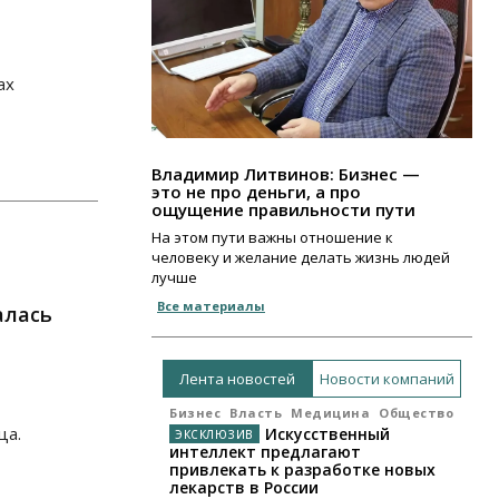
ах
Владимир Литвинов: Бизнес —
это не про деньги, а про
ощущение правильности пути
На этом пути важны отношение к
человеку и желание делать жизнь людей
лучше
Все материалы
алась
Лента новостей
Новости компаний
Бизнес
Власть
Медицина
Общество
ца.
Искусственный
интеллект предлагают
привлекать к разработке новых
лекарств в России