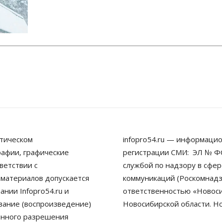
тическом
infopro54.ru — информацио
рафии, графические
регистрации СМИ: ЭЛ № ФС
ветствии с
службой по надзору в сфе
 материалов допускается
коммуникаций (Роскомнадз
нии Infopro54.ru и
ответственностью «Новосиб
ование (воспроизведение)
Новосибирской области. Н
енного разрешения