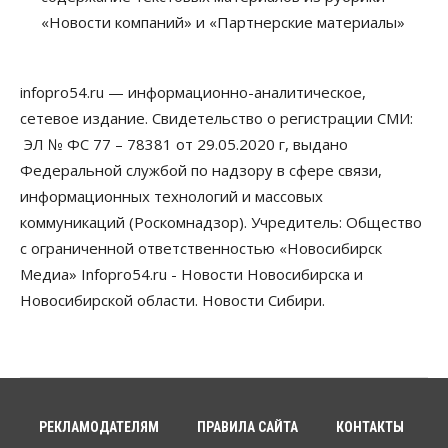
Новосибирец пытался провезти из Таиланда
«Новости компаний» и «Партнерские материалы»
кондитерские изделия с наркотиками
05 Августа 2026, 12:30
infopro54.ru — информационно-аналитическое,
Бизнес
Власть
Более 400 новосибирских компаний
сетевое издание. Свидетельство о регистрации СМИ:
вывели зарплату сотрудников «из тени»
ЭЛ № ФС 77 – 78381 от 29.05.2020 г, выдано
05 Августа 2026, 12:00
Федеральной службой по надзору в сфере связи,
Бизнес
Власть
Недвижимость
информационных технологий и массовых
Новосибирское правительство требует 226 млн со
коммуникаций (Роскомнадзор). Учредитель: Общество
строителя экстрим-центра
05 Августа 2026, 11:30
с ограниченной ответственностью «Новосибирск
Медиа» Infopro54.ru - Новости Новосибирска и
Общество
Новосибирской области. Новости Сибири.
Премьер-министру Мишустину показали проект
нового аэропорта Горно-Алтайска
05 Августа 2026, 11:00
Общество
Новосибирские аграрии
подтверждают нормализацию ситуации с
РЕКЛАМОДАТЕЛЯМ
ПРАВИЛА САЙТА
КОНТАКТЫ
топливом