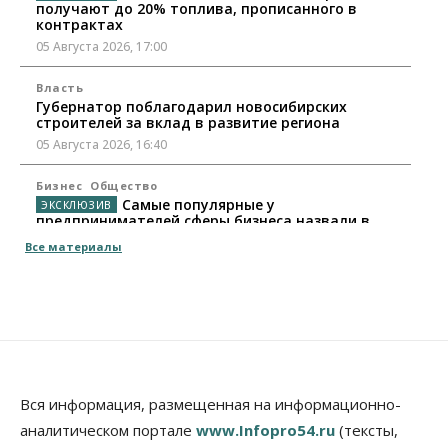
получают до 20% топлива, прописанного в
контрактах
05 Августа 2026, 17:00
Власть
Губернатор поблагодарил новосибирских
строителей за вклад в развитие региона
05 Августа 2026, 16:40
Бизнес
Общество
Самые популярные у
предпринимателей сферы бизнеса назвали в
Новосибирске
Все материалы
05 Августа 2026, 16:00
Недвижимость
Летний марафон скидок в ГК «Расцветай — до 16
августа
05 Августа 2026, 15:55
Недвижимость
Общество
Вся информация, размещенная на информационно-
Проект нового микрорайона на улице Кирова
аналитическом портале
www.Infopro54.ru
(тексты,
утвердили в Новосибирске