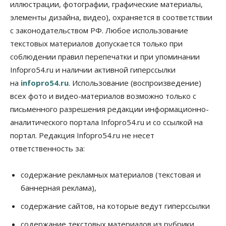
иллюстрации, фотографии, графические материалы,
05 Августа 2026, 15:30
элементы дизайна, видео), охраняется в соответствии
Бизнес
Промышленность
с законодательством РФ. Любое использование
Новосибирские компании произвели косметики
на два миллиарда рублей
текстовых материалов допускается только при
05 Августа 2026, 15:00
соблюдении правил перепечатки и при упоминании
Infopro54.ru и наличии активной гиперссылки
Власть
Финансы
на
infopro54.ru
. Использование (воспроизведение)
Криптовалюта в России официально стала
имуществом
всех фото и видео-материалов возможно только с
05 Августа 2026, 14:00
письменного разрешения редакции информационно-
аналитического портала Infopro54.ru и со ссылкой на
Недвижимость
Открыты продажи квартир нового дома в
портал. Редакция Infopro54.ru не несет
квартале «Цветной бульвар» ГК «Расцветай»
ответственность за:
05 Августа 2026, 13:23
Власть
Общество
содержание рекламных материалов (текстовая и
Ночные маршруты автобусов предлагают ввести
баннерная реклама),
в Новосибирской области
05 Августа 2026, 13:00
содержание сайтов, на которые ведут гиперссылки
Право&Порядок
содержание текстовых материалов из рубрики