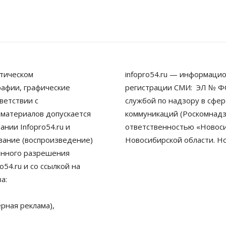
тическом
infopro54.ru — информацио
рафии, графические
регистрации СМИ: ЭЛ № ФС
ветствии с
службой по надзору в сфе
 материалов допускается
коммуникаций (Роскомнадз
нии Infopro54.ru и
ответственностью «Новосиб
ование (воспроизведение)
Новосибирской области. Н
енного разрешения
54.ru и со ссылкой на
а:
рная реклама),