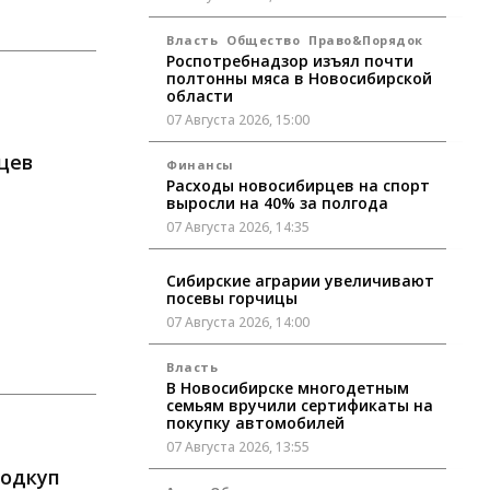
Власть
Общество
Право&Порядок
Роспотребнадзор изъял почти
полтонны мяса в Новосибирской
области
07 Августа 2026, 15:00
цев
Финансы
Расходы новосибирцев на спорт
выросли на 40% за полгода
07 Августа 2026, 14:35
Сибирские аграрии увеличивают
посевы горчицы
07 Августа 2026, 14:00
Власть
В Новосибирске многодетным
семьям вручили сертификаты на
покупку автомобилей
07 Августа 2026, 13:55
подкуп