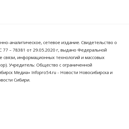
07 Августа 2026, 09:00
Бизнес
По «Сибэлектротерму» выдали
исполнительные листы на
полмиллиарда рублей
07 Августа 2026, 08:00
нно-аналитическое, сетевое издание. Свидетельство о
Бизнес
Власть
Медицина
Общество
 77 – 78381 от 29.05.2020 г, выдано Федеральной
Искусственный
ре связи, информационных технологий и массовых
интеллект предлагают
привлекать к разработке новых
ор). Учредитель: Общество с ограниченной
лекарств в России
ирск Медиа» Infopro54.ru - Новости Новосибирска и
06 Августа 2026, 19:00
овости Сибири.
Мировые И Федеральные Новости
Россия построит в Киргизии
новый кампус КРСУ: 30 гектаров,
15 тысяч студентов и 30
миллиардов рублей
06 Августа 2026, 18:40
Общество
Новосибирским