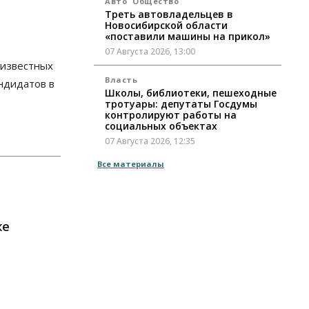
Авто
Общество
Треть автовладельцев в
Новосибирской области
«поставили машины на прикол»
07 Августа 2026, 13:00
еизвестных
Власть
андидатов в
Школы, библиотеки, пешеходные
тротуары: депутаты Госдумы
контролируют работы на
социальных объектах
07 Августа 2026, 12:35
Все материалы
Общество
Синоптики рассказали о погоде в
Новосибирске на выходных
07 Августа 2026, 12:00
же
Общество
Жители Новосибирска смогут
добровольно повысить свою
пенсию
07 Августа 2026, 11:30