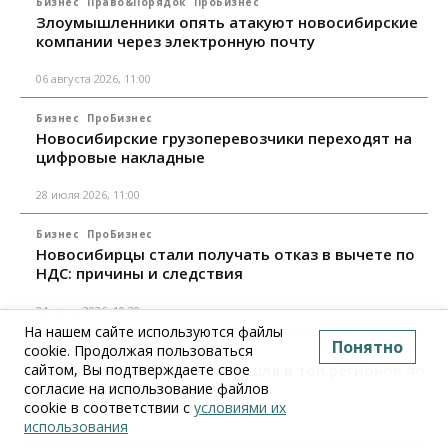
Бизнес
Право&Порядок
ПроБизнес
Злоумышленники опять атакуют новосибирские
компании через электронную почту
06 августа 2026, 11:00
Бизнес
ПроБизнес
Новосибирские грузоперевозчики переходят на
цифровые накладные
28 июля 2026, 11:00
Бизнес
ПроБизнес
Новосибирцы стали получать отказ в вычете по
НДС: причины и следствия
24 июля 2026, 10:30
На нашем сайте используются файлы
Понятно
cookie. Продолжая пользоваться
Бизнес
ПроБизнес
сайтом, Вы подтверждаете свое
Новосибирская область вошла в топ регионов по
согласие на использование файлов
смертности бизнеса
cookie в соответствии с
условиями их
использования
17 июля 2026, 12:00