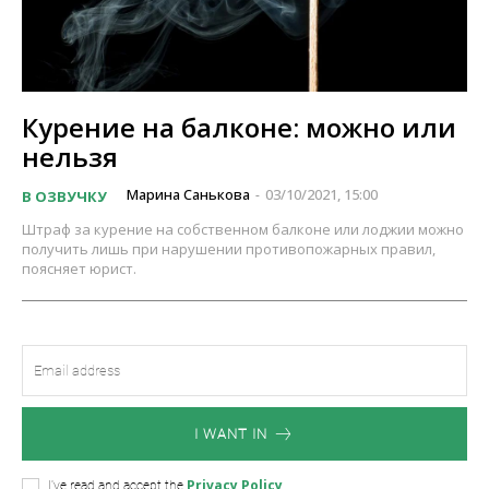
Курение на балконе: можно или
нельзя
Марина Санькова
03/10/2021, 15:00
В ОЗВУЧКУ
-
Штраф за курение на собственном балконе или лоджии можно
получить лишь при нарушении противопожарных правил,
поясняет юрист.
I WANT IN
Privacy Policy
I've read and accept the
.