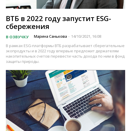
ВТБ в 2022 году запустит ESG-
сбережения
Марина Санькова
14/10/2021, 16:08
В ОЗВУЧКУ
-
В рамках ESG-платформы ВТБ разрабатывает сберегательные
экопродукты и в 2022 году впервые предложит держателям
накопительных счетов перевести часть дохода по ним в фонд
защиты природы.