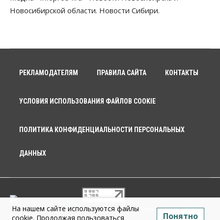
Новосибирской области. Новости Сибири.
РЕКЛАМОДАТЕЛЯМ
ПРАВИЛА САЙТА
КОНТАКТЫ
УСЛОВИЯ ИСПОЛЬЗОВАНИЯ ФАЙЛОВ COOKIE
ПОЛИТИКА КОНФИДЕНЦИАЛЬНОСТИ ПЕРСОНАЛЬНЫХ
ДАННЫХ
На нашем сайте используются файлы
© 2026 г. Общество с ограниченной ответственностью «Новосибирск
Понятно
Медиа» 18+
cookie. Продолжая пользоваться