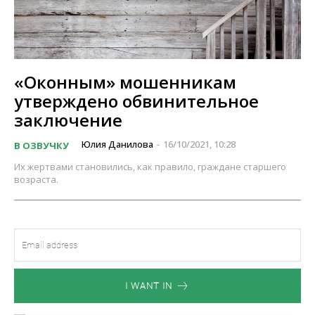
«Оконным» мошенникам
утверждено обвинительное
заключение
Юлия Данилова
16/10/2021, 10:28
В ОЗВУЧКУ
-
Их жертвами становились, как правило, граждане старшего
возраста.
I WANT IN