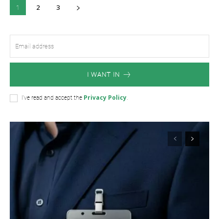
2
3
1
I WANT IN
Privacy Policy
I've read and accept the
.