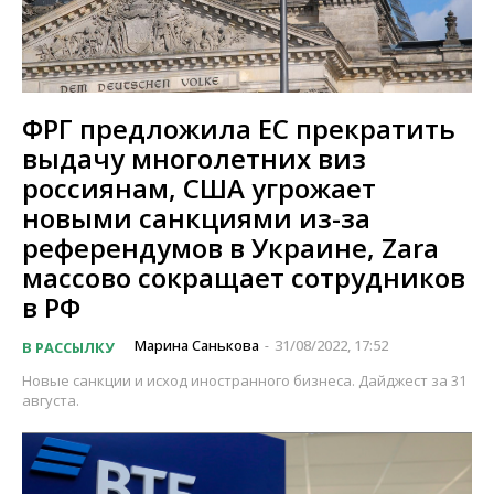
ФРГ предложила ЕС прекратить
выдачу многолетних виз
россиянам, США угрожает
новыми санкциями из-за
референдумов в Украине, Zara
массово сокращает сотрудников
в РФ
Марина Санькова
31/08/2022, 17:52
В РАССЫЛКУ
-
Новые санкции и исход иностранного бизнеса. Дайджест за 31
августа.