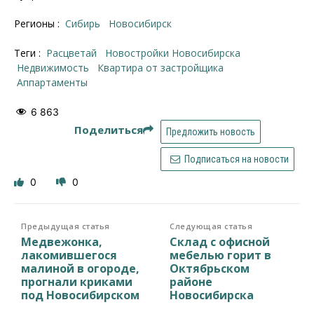
Регионы :
Сибирь
Новосибирск
Теги :
Расцветай
новостройки Новосибирска
недвижимость
квартира от застройщика
аппартаменты
6 863
Поделиться
Предложить новость
Подписаться на новости
0
0
Предыдущая статья
Следующая статья
Медвежонка,
Склад с офисной
лакомившегося
мебелью горит в
малиной в огороде,
Октябрьском
прогнали криками
районе
под Новосибирском
Новосибирска