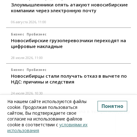
Злоумышленники опять атакуют новосибирские
компании через электронную почту
06 августа 2026, 11:00
Бизнес
ПроБизнес
Новосибирские грузоперевозчики переходят на
цифровые накладные
28 июля 2026, 11:00
Бизнес
ПроБизнес
Новосибирцы стали получать отказ в вычете по
НДС: причины и следствия
24 июля 2026, 10:30
На нашем сайте используются файлы
Понятно
Бизнес
ПроБизнес
cookie. Продолжая пользоваться
Новосибирская область вошла в топ регионов по
сайтом, Вы подтверждаете свое
смертности бизнеса
согласие на использование файлов
cookie в соответствии с
условиями их
17 июля 2026, 12:00
использования