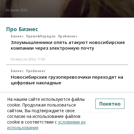
02 июля 2026
Про Бизнес
Бизнес
Право&Порядок
ПроБизнес
Злоумышленники опять атакуют новосибирские
компании через электронную почту
06 августа 2026, 11:00
Бизнес
ПроБизнес
Новосибирские грузоперевозчики переходят на
цифровые накладные
28 июля 2026, 11:00
На нашем сайте используются файлы
Понятно
cookie. Продолжая пользоваться
Бизнес
ПроБизнес
сайтом, Вы подтверждаете свое
Новосибирцы стали получать отказ в вычете по
согласие на использование файлов
НДС: причины и следствия
cookie в соответствии с
условиями их
использования
24 июля 2026, 10:30