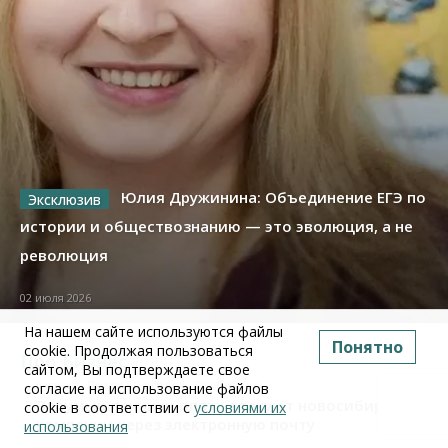
Юлия Дружинина: Объединение ЕГЭ по
истории и обществознанию — это эволюция, а не
революция
02 июля 2026
На нашем сайте используются файлы
Понятно
cookie. Продолжая пользоваться
Про Бизнес
сайтом, Вы подтверждаете свое
Бизнес
Право&Порядок
ПроБизнес
согласие на использование файлов
Злоумышленники опять атакуют новосибирские
cookie в соответствии с
условиями их
компании через электронную почту
использования