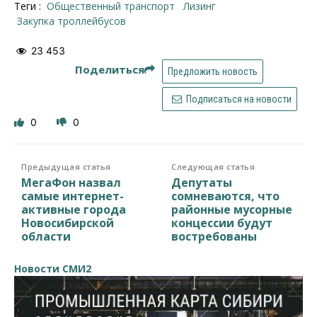
Теги :
общественный транспорт
лизинг
закупка троллейбусов
23 453
Поделиться
Предложить новость
Подписаться на новости
0
0
Предыдущая статья
Следующая статья
МегаФон назвал
Депутаты
самые интернет-
сомневаются, что
активные города
районные мусорные
Новосибирской
концессии будут
области
востребованы
Новости СМИ2