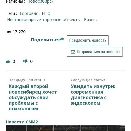
Регионы :
Новосибирск
Теги :
торговля
НТО
нестационарные торговые объекты
бизнес
17 279
Поделиться
Предложить новость
Подписаться на новости
0
0
Предыдущая статья
Следующая статья
Каждый второй
Увидеть изнутри:
новосибирец хочет
современная
обсуждать свои
диагностика с
проблемы с
эндоскопом
психологом
Новости СМИ2