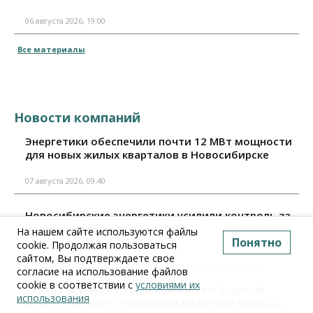
06 августа 2026, 19:00
Все материалы
Новости компаний
Энергетики обеспечили почти 12 МВт мощности
для новых жилых кварталов в Новосибирске
07 августа 2026, 09:40
Новосибирские энергетики усилили контроль за
незаконными подвесами ВОЛС
На нашем сайте используются файлы
Понятно
cookie. Продолжая пользоваться
04 августа 2026, 09:46
сайтом, Вы подтверждаете свое
согласие на использование файлов
cookie в соответствии с
условиями их
Карта «Прибыль» Уралсиба – в Топ-3 лучших
использования
дебетовых карт с кешбэком на летние покупки