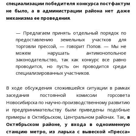
специализации победителя конкурса постфактум
не было, а в администрации района нет даже
механизма е
е
проведения
.
—
Предлагаем принять отдельный порядок по
предоставлению земельных участков для
торговли прессой,
—
говорит Попов. — Мы не
можем нарушать антимонопольное
законодательство, так как конкурс все равно
проводится, но пусть он проводится среди
специализированных участников.
В ходе обсуждения сложившейся ситуации в рамках
заседания постоянной комиссии горсовета
Новосибирска по научно-производственному развитию
и предпринимательству были приведены подобные
примеры в Октябрьском, Центральном районах. Так,
в
Октябрьском районе
,
у входа в одноим
е
нную
станцию метро
,
из ларька с вывеской «
П
ресса»