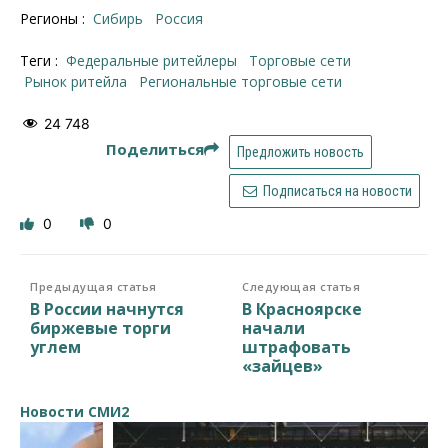
Регионы :
Сибирь
Россия
Теги :
федеральные ритейлеры
торговые сети
рынок ритейла
региональные торговые сети
24 748
Поделиться
Предложить новость
Подписаться на новости
0
0
Предыдущая статья
Следующая статья
В России начнутся
В Красноярске
биржевые торги
начали
углем
штрафовать
«зайцев»
Новости СМИ2