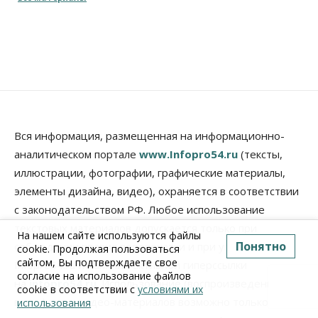
Вся информация, размещенная на информационно-
аналитическом портале
www.Infopro54.ru
(тексты,
иллюстрации, фотографии, графические материалы,
элементы дизайна, видео), охраняется в соответствии
с законодательством РФ. Любое использование
текстовых материалов допускается только при
На нашем сайте используются файлы
Понятно
соблюдении правил перепечатки и при упоминании
cookie. Продолжая пользоваться
сайтом, Вы подтверждаете свое
Infopro54.ru и наличии активной гиперссылки
согласие на использование файлов
на
infopro54.ru
. Использование (воспроизведение)
cookie в соответствии с
условиями их
всех фото и видео-материалов возможно только с
использования