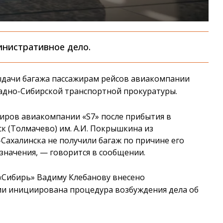
нистративное дело.
ыдачи багажа пассажирам рейсов авиакомпании
падно-Сибирской транспортной прокуратуры.
жиров авиакомпании «S7» после прибытия в
 (Толмачево) им. А.И. Покрышкина из
ахалинска не получили багаж по причине его
значения, — говорится в сообщении.
 «Сибирь» Вадиму Клебанову внесено
ии инициирована процедура возбуждения дела об