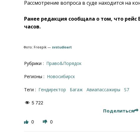
Рассмотрение вопроса в суде находится на ко
Ранее редакция сообщала о том, что рейс
часов.
Фото: Freepik —
svstudioart
Рубрики :
Право&Порядок
Регионы :
Новосибирск
Теги :
гендиректор
багаж
Авиапассажиры
S7
5 722
Поделиться
0
0