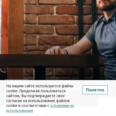
Михаил Швецов: Новосибирцы начали
На нашем сайте используются файлы
отменять отдых из-за квеста «найди бензин»
Понятно
cookie. Продолжая пользоваться
сайтом, Вы подтверждаете свое
09 июля 2026
согласие на использование файлов
cookie в соответствии с
условиями их
использования