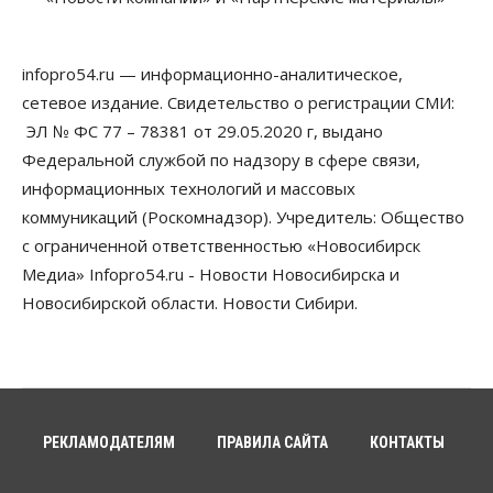
Власть
В Новосибирске многодетным семьям вручили
сертификаты на покупку автомобилей
infopro54.ru — информационно-аналитическое,
07 Августа 2026, 13:55
сетевое издание. Свидетельство о регистрации СМИ:
ЭЛ № ФС 77 – 78381 от 29.05.2020 г, выдано
Авто
Общество
Треть автовладельцев в Новосибирской области
Федеральной службой по надзору в сфере связи,
«поставили машины на прикол»
информационных технологий и массовых
07 Августа 2026, 13:00
коммуникаций (Роскомнадзор). Учредитель: Общество
Власть
с ограниченной ответственностью «Новосибирск
Школы, библиотеки, пешеходные тротуары:
Медиа» Infopro54.ru - Новости Новосибирска и
депутаты Госдумы контролируют работы на
социальных объектах
Новосибирской области. Новости Сибири.
07 Августа 2026, 12:35
Общество
Синоптики рассказали о погоде в Новосибирске
на выходных
07 Августа 2026, 12:00
РЕКЛАМОДАТЕЛЯМ
ПРАВИЛА САЙТА
КОНТАКТЫ
Общество