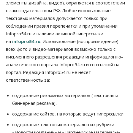
элементы дизайна, видео), охраняется в соответствии
Бизнес
В аэропорту Толмачёво завершены работы по
с законодательством РФ. Любое использование
бетонированию рулежных дорожек
текстовых материалов допускается только при
07 Августа 2026, 17:00
соблюдении правил перепечатки и при упоминании
Бизнес
Недвижимость
Общество
Infopro54.ru и наличии активной гиперссылки
Новосибирцы стали реже оформлять
на
infopro54.ru
. Использование (воспроизведение)
дома по упрощенной схеме
07 Августа 2026, 16:00
всех фото и видео-материалов возможно только с
письменного разрешения редакции информационно-
Власть
Общество
Право&Порядок
аналитического портала Infopro54.ru и со ссылкой на
Роспотребнадзор изъял почти полторы тонны
мяса в Новосибирской области
портал. Редакция Infopro54.ru не несет
07 Августа 2026, 15:00
ответственность за:
Финансы
Расходы новосибирцев на спорт выросли на 40%
содержание рекламных материалов (текстовая и
за полгода
баннерная реклама),
07 Августа 2026, 14:35
содержание сайтов, на которые ведут гиперссылки
Сибирские аграрии увеличивают посевы горчицы
содержание текстовых материалов из рубрики
07 Августа 2026, 14:00
«Новости компаний» и «Партнерские материалы»