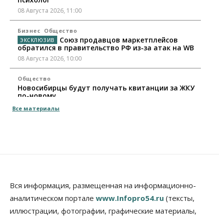
08 Августа 2026, 11:00
Бизнес
Общество
Союз продавцов маркетплейсов
обратился в правительство РФ из-за атак на WB
08 Августа 2026, 10:00
Общество
Новосибирцы будут получать квитанции за ЖКУ
по-новому
08 Августа 2026, 09:00
Все материалы
Бизнес
В Новосибирской области резко
сократился грузооборот в автоперевозках
07 Августа 2026, 19:00
Общество
В Новосибирске прошёл митинг
Вся информация, размещенная на информационно-
против нового закона о памятниках
аналитическом портале
www.Infopro54.ru
(тексты,
07 Августа 2026, 18:00
иллюстрации, фотографии, графические материалы,