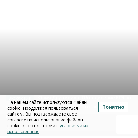
Юлия Дружинина: Объединение ЕГЭ по
На нашем сайте используются файлы
истории и обществознанию — это эволюция, а не
Понятно
cookie. Продолжая пользоваться
сайтом, Вы подтверждаете свое
революция
согласие на использование файлов
cookie в соответствии с
условиями их
02 июля 2026
использования