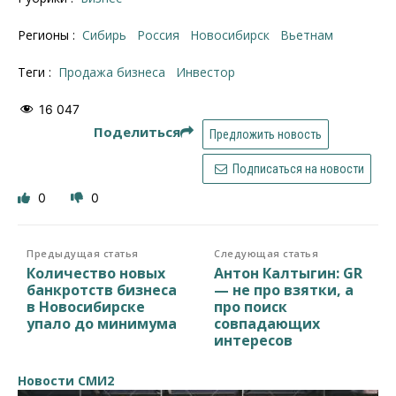
Регионы :
Сибирь
Россия
Новосибирск
Вьетнам
Теги :
Продажа бизнеса
инвестор
16 047
Поделиться
Предложить новость
Подписаться на новости
0
0
Предыдущая статья
Следующая статья
Количество новых
Антон Калтыгин: GR
банкротств бизнеса
— не про взятки, а
в Новосибирске
про поиск
упало до минимума
совпадающих
интересов
Новости СМИ2