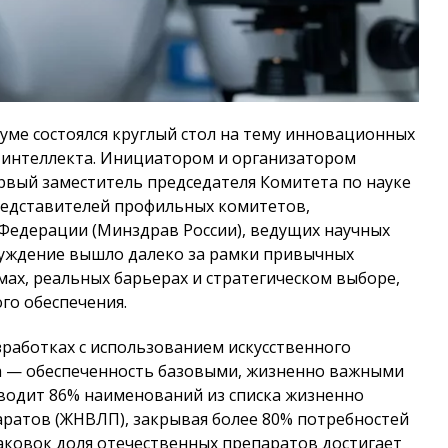
Думе состоялся круглый стол на тему инновационных
о интеллекта. Инициатором и организатором
рвый заместитель председателя Комитета по науке
редставителей профильных комитетов,
Федерации (Минздрав России), ведущих научных
суждение вышло далеко за рамки привычных
ах, реальных барьерах и стратегическом выборе,
го обеспечения.
работках с использованием искусственного
а — обеспеченность базовыми, жизненно важными
водит 86% наименований из списка жизненно
ратов (ЖНВЛП), закрывая более 80% потребностей
аковок доля отечественных препаратов достигает