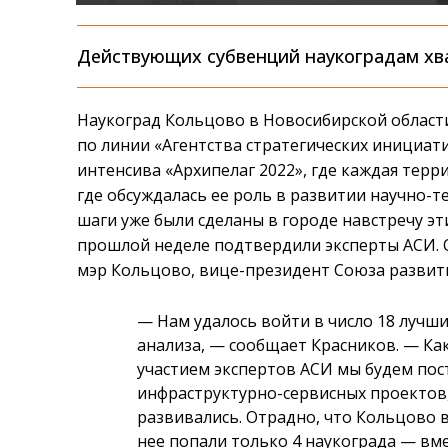
Действующих субвенций наукоградам хва
Наукоград Кольцово в Новосибирской област
по линии «Агентства стратегических инициат
интенсива «Архипелаг 2022», где каждая тер
где обсуждалась ее роль в развитии научно-те
шаги уже были сделаны в городе навстречу э
прошлой неделе подтвердили эксперты АСИ. О
мэр Кольцово, вице-президент Союза развит
—
Нам удалось войти в число 18 лучш
анализа,
—
сообщает Красников.
—
Как
участием экспертов АСИ мы будем по
инфраструктурно-сервисных проектов,
развивались. Отрадно, что Кольцово
нее попали только 4 наукограда
—
вме