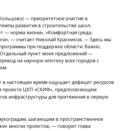
 Кольцово)
—
приоритетное участие в
 темпы развития в строительстве школ,
рт
—
норма жизни», «Комфортная среда,
оги»,
—
считает Николай Красников.
—
Здесь мы
программы при поддержке области. Важно,
. Отдельный пункт моих предложений
—
еревод на научную ипотеку всех городов с
ом.
т в настоящее время ощущает дефицит ресурсов
ом проекте ЦКП «СКИФ», предполагающем
ктов инфраструктуры для притяжения в первую
наукоградам, шагающим в пространственное
дки» многих проектов,
—
говорит глава