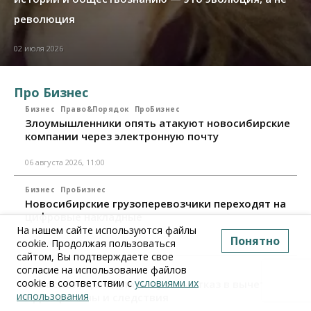
революция
02 июля 2026
Про Бизнес
Бизнес
Право&Порядок
ПроБизнес
Злоумышленники опять атакуют новосибирские
компании через электронную почту
06 августа 2026, 11:00
Бизнес
ПроБизнес
Новосибирские грузоперевозчики переходят на
цифровые накладные
На нашем сайте используются файлы
Понятно
cookie. Продолжая пользоваться
28 июля 2026, 11:00
сайтом, Вы подтверждаете свое
согласие на использование файлов
Бизнес
ПроБизнес
cookie в соответствии с
условиями их
Новосибирцы стали получать отказ в вычете по
использования
НДС: причины и следствия