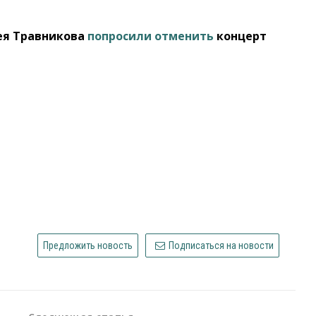
рея Травникова
попросили отменить
концерт
Предложить новость
Подписаться на новости