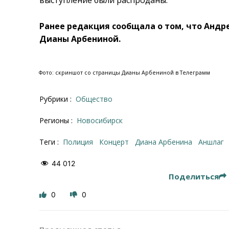
Ранее редакция сообщала о том, что Анд
Дианы Арбениной.
Фото: скриншот со страницы Дианы Арбениной в Телеграмм
Рубрики :
Общество
Регионы :
Новосибирск
Теги :
полиция
Концерт
Диана Арбенина
аншлаг
44 012
Поделиться
0
0