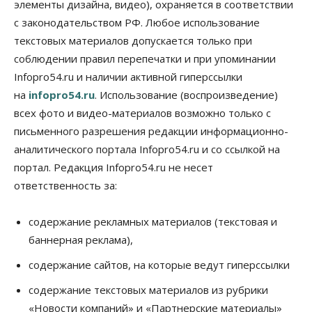
элементы дизайна, видео), охраняется в соответствии
Недели жары повлияли на урожай в
Новосибирской области, но режима ЧС не будет
с законодательством РФ. Любое использование
07 Августа 2026, 10:00
текстовых материалов допускается только при
соблюдении правил перепечатки и при упоминании
Бизнес
Право&Порядок
Infopro54.ru и наличии активной гиперссылки
Предприятия Новосибирска
выстраивают системы защиты от атак БПЛА
на
infopro54.ru
. Использование (воспроизведение)
07 Августа 2026, 09:00
всех фото и видео-материалов возможно только с
письменного разрешения редакции информационно-
Бизнес
По «Сибэлектротерму» выдали исполнительные
аналитического портала Infopro54.ru и со ссылкой на
листы на полмиллиарда рублей
портал. Редакция Infopro54.ru не несет
07 Августа 2026, 08:00
ответственность за:
Бизнес
Власть
Медицина
Общество
Искусственный интеллект предлагают
содержание рекламных материалов (текстовая и
привлекать к разработке новых лекарств в
России
баннерная реклама),
06 Августа 2026, 19:00
содержание сайтов, на которые ведут гиперссылки
Мировые И Федеральные Новости
содержание текстовых материалов из рубрики
Россия построит в Киргизии новый кампус КРСУ:
30 гектаров, 15 тысяч студентов и 30 миллиардов
«Новости компаний» и «Партнерские материалы»