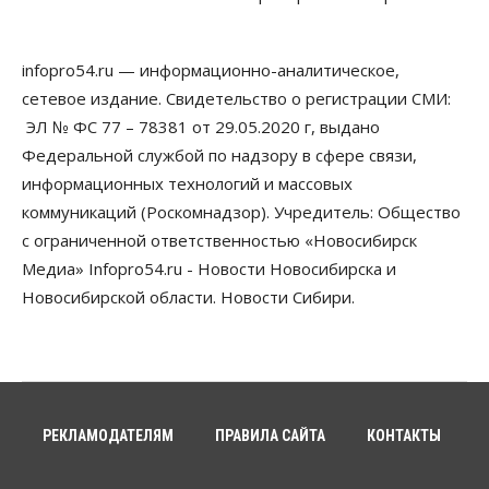
рублей
06 Августа 2026, 18:40
infopro54.ru — информационно-аналитическое,
Общество
Новосибирским студентам помогают
сетевое издание. Свидетельство о регистрации СМИ:
адаптироваться к учебе через культуру
ЭЛ № ФС 77 – 78381 от 29.05.2020 г, выдано
06 Августа 2026, 18:00
Федеральной службой по надзору в сфере связи,
Бизнес
Власть
Недвижимость
информационных технологий и массовых
Застройщики продавливают компромиссы по
коммуникаций (Роскомнадзор). Учредитель: Общество
площади участков для КРТ в Новосибирске
с ограниченной ответственностью «Новосибирск
06 Августа 2026, 17:30
Медиа» Infopro54.ru - Новости Новосибирска и
Бизнес
Недвижимость
Общество
Новосибирской области. Новости Сибири.
Около Заельцовского бора Новосибирска
началось строительство термального комплекса
06 Августа 2026, 17:00
Общество
Право&Порядок
Подозреваемых в похищении человека
задержали в Новосибирске
РЕКЛАМОДАТЕЛЯМ
ПРАВИЛА САЙТА
КОНТАКТЫ
06 Августа 2026, 16:15