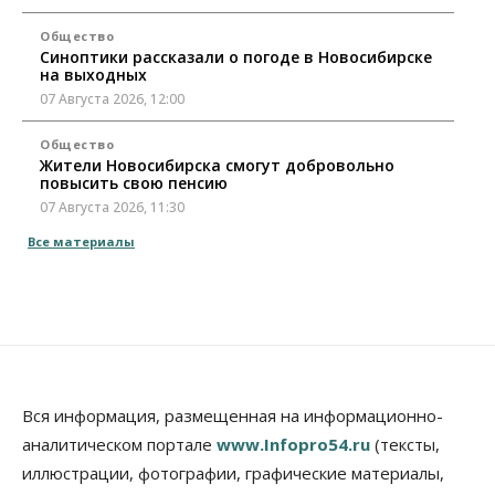
Общество
Синоптики рассказали о погоде в Новосибирске
на выходных
07 Августа 2026, 12:00
Общество
Жители Новосибирска смогут добровольно
повысить свою пенсию
07 Августа 2026, 11:30
Все материалы
Общество
Деньгами будут распоряжаться дети: в десяти
школах Новосибирской области введут
инициативное бюджетирование
07 Августа 2026, 11:00
Общество
Право&Порядок
В Новосибирске руководителя отдела полиции
Вся информация, размещенная на информационно-
заключили под стражу
07 Августа 2026, 10:15
аналитическом портале
www.Infopro54.ru
(тексты,
иллюстрации, фотографии, графические материалы,
Общество