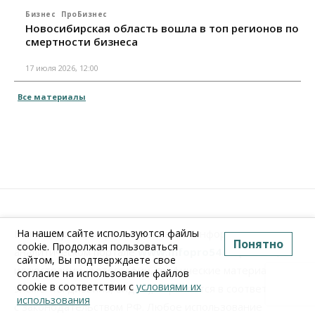
Бизнес
ПроБизнес
Новосибирская область вошла в топ регионов по
смертности бизнеса
17 июля 2026, 12:00
Все материалы
Вся информация, размещенная на информационно-
На нашем сайте используются файлы
Понятно
cookie. Продолжая пользоваться
аналитическом портале
www.Infopro54.ru
(тексты,
сайтом, Вы подтверждаете свое
иллюстрации, фотографии, графические материалы,
согласие на использование файлов
cookie в соответствии с
условиями их
элементы дизайна, видео), охраняется в соответствии
использования
с законодательством РФ. Любое использование