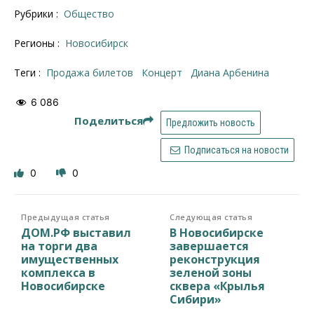
Рубрики :
Общество
Регионы :
Новосибирск
Теги :
продажа билетов
Концерт
Диана Арбенина
6 086
Поделиться
Предложить новость
Подписаться на новости
0
0
Предыдущая статья
Следующая статья
ДОМ.РФ выставил
В Новосибирске
на торги два
завершается
имущественных
реконструкция
комплекса в
зеленой зоны
Новосибирске
сквера «Крылья
Сибири»