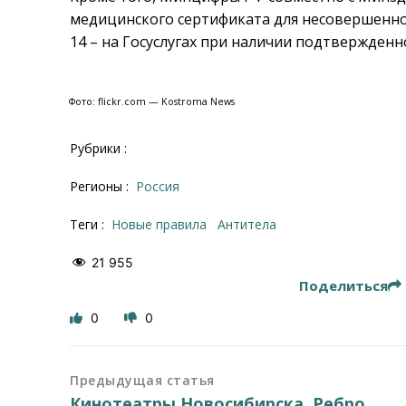
медицинского сертификата для несовершеннол
14 – на Госуслугах при наличии подтвержденн
Фото: flickr.com — Kostroma News
Рубрики :
Регионы :
Россия
Теги :
новые правила
антитела
21 955
Поделиться
0
0
Предыдущая статья
Кинотеатры Новосибирска. Ребро