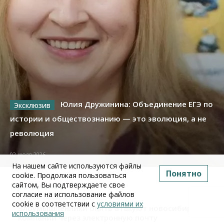
Юлия Дружинина: Объединение ЕГЭ по
истории и обществознанию — это эволюция, а не
революция
02 июля 2026
На нашем сайте используются файлы
Понятно
cookie. Продолжая пользоваться
сайтом, Вы подтверждаете свое
Про Бизнес
согласие на использование файлов
Бизнес
Право&Порядок
ПроБизнес
cookie в соответствии с
условиями их
Злоумышленники опять атакуют новосибирские
использования
компании через электронную почту