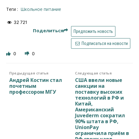
Теги :
Школьное питание
32 721
Поделиться
Предложить новость
Подписаться на новости
0
0
Предыдущая статья
Следующая статья
Андрей Костин стал
США ввели новые
почетным
санкции на
профессором МГУ
поставку высоких
технологий в РФ и
Китай,
Американский
Juvederm сократил
90% штата в РФ,
UnionPay
ограничила приём в
РФ своих карт,