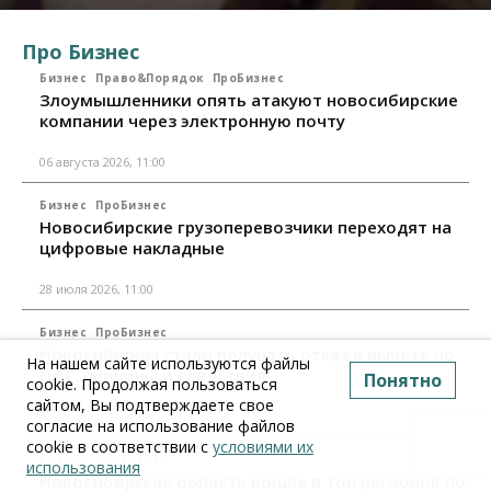
Про Бизнес
Бизнес
Право&Порядок
ПроБизнес
Злоумышленники опять атакуют новосибирские
компании через электронную почту
06 августа 2026, 11:00
Бизнес
ПроБизнес
Новосибирские грузоперевозчики переходят на
цифровые накладные
28 июля 2026, 11:00
Бизнес
ПроБизнес
Новосибирцы стали получать отказ в вычете по
На нашем сайте используются файлы
НДС: причины и следствия
Понятно
cookie. Продолжая пользоваться
сайтом, Вы подтверждаете свое
24 июля 2026, 10:30
согласие на использование файлов
cookie в соответствии с
условиями их
Бизнес
ПроБизнес
использования
Новосибирская область вошла в топ регионов по