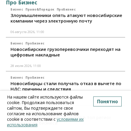
Про Бизнес
Бизнес
Право&Порядок
ПроБизнес
Злоумышленники опять атакуют новосибирские
компании через электронную почту
06 августа 2026, 11:00
Бизнес
ПроБизнес
Новосибирские грузоперевозчики переходят на
цифровые накладные
28 июля 2026, 11:00
Бизнес
ПроБизнес
Новосибирцы стали получать отказ в вычете по
НДС: причины и следствия
На нашем сайте используются файлы
24 июля 2026, 10:30
Понятно
cookie. Продолжая пользоваться
сайтом, Вы подтверждаете свое
Бизнес
ПроБизнес
согласие на использование файлов
Новосибирская область вошла в топ регионов по
cookie в соответствии с
условиями их
смертности бизнеса
использования