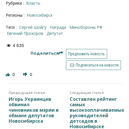
Рубрики :
Власть
Регионы :
Новосибирск
Теги :
Сергей Шойгу
награда
Минобороны РФ
Евгений Прохоров
депутат
4 635
Поделиться
Предложить новость
Подписаться на новости
0
0
Предыдущая статья
Следующая статья
Игорь Украинцев
Составлен рейтинг
обвинил
самых
чиновников мэрии в
высокооплачиваемых
обмане депутатов
руководителей
Новосибирска
детсадов в
Новосибирске