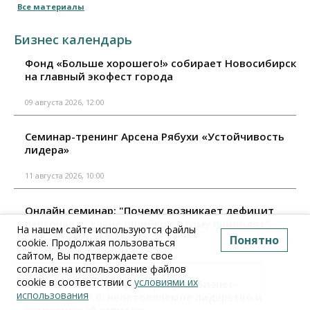
Все материалы
Бизнес календарь
Фонд «Больше хорошего!» собирает Новосибирск
на главный экофест города
09 августа 2026, 12:00
Семинар-тренинг Арсена Рябухи «Устойчивость
лидера»
11 августа 2026, 10:00
Онлайн семинар: "Почему возникает дефицит
персонала - какие ошибки к этому приводят"
На нашем сайте используются файлы
Понятно
cookie. Продолжая пользоваться
11 августа 2026, 15:00
сайтом, Вы подтверждаете свое
согласие на использование файлов
cookie в соответствии с
условиями их
Мастер-класс Аркадия Цукера: «Бизнес-
использования
неваляшка 2.0: непотопляемое лидерство и
когнитивный капитал»