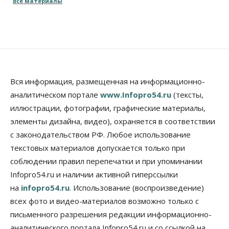
Все материалы
Треть автовладельцев в Новосибирской области
«поставили машины на прикол»
07 Августа 2026, 13:00
Власть
Школы, библиотеки, пешеходные тротуары:
депутаты Госдумы контролируют работы на
социальных объектах
Вся информация, размещенная на информационно-
07 Августа 2026, 12:35
аналитическом портале
www.Infopro54.ru
(тексты,
Общество
иллюстрации, фотографии, графические материалы,
Синоптики рассказали о погоде в Новосибирске
элементы дизайна, видео), охраняется в соответствии
на выходных
с законодательством РФ. Любое использование
07 Августа 2026, 12:00
текстовых материалов допускается только при
Общество
соблюдении правил перепечатки и при упоминании
Жители Новосибирска смогут добровольно
Infopro54.ru и наличии активной гиперссылки
повысить свою пенсию
07 Августа 2026, 11:30
на
infopro54.ru
. Использование (воспроизведение)
всех фото и видео-материалов возможно только с
Общество
письменного разрешения редакции информационно-
Деньгами будут распоряжаться дети: в десяти
школах Новосибирской области введут
аналитического портала Infopro54.ru и со ссылкой на