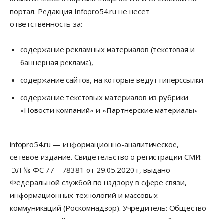
инициативное бюджетирование
портал. Редакция Infopro54.ru не несет
07 Августа 2026, 11:00
ответственность за:
Общество
Право&Порядок
В Новосибирске руководителя отдела полиции
содержание рекламных материалов (текстовая и
заключили под стражу
баннерная реклама),
07 Августа 2026, 10:15
содержание сайтов, на которые ведут гиперссылки
Общество
Недели жары повлияли на урожай в
содержание текстовых материалов из рубрики
Новосибирской области, но режима ЧС не будет
«Новости компаний» и «Партнерские материалы»
07 Августа 2026, 10:00
Бизнес
Право&Порядок
Предприятия Новосибирска
infopro54.ru — информационно-аналитическое,
выстраивают системы защиты от атак БПЛА
сетевое издание. Свидетельство о регистрации СМИ:
07 Августа 2026, 09:00
ЭЛ № ФС 77 – 78381 от 29.05.2020 г, выдано
Бизнес
Федеральной службой по надзору в сфере связи,
По «Сибэлектротерму» выдали исполнительные
информационных технологий и массовых
листы на полмиллиарда рублей
07 Августа 2026, 08:00
коммуникаций (Роскомнадзор). Учредитель: Общество