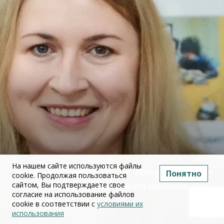
На нашем сайте используются файлы
Юлия Дружинина: Объединение ЕГЭ по
Понятно
cookie. Продолжая пользоваться
сайтом, Вы подтверждаете свое
истории и обществознанию — это эволюция, а не
согласие на использование файлов
революция
cookie в соответствии с
условиями их
использования
02 июля 2026