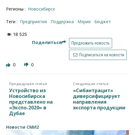
Регионы :
Новосибирск
Теги :
предприятия
поддержка
Мэрия
бюджет
18 525
Поделиться
Предложить новость
Подписаться на новости
0
0
Предыдущая статья
Следующая статья
Устройство из
«Сибантрацит»
Новосибирска
диверсифицирует
представлено на
направления
«Экспо-2020» в
экспорта продукции
Дубае
Новости СМИ2