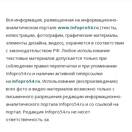
08 Августа 2026, 11:00
Бизнес
Общество
Вся информация, размещенная на информационно-
Союз продавцов маркетплейсов
аналитическом портале
www.Infopro54.ru
(тексты,
обратился в правительство РФ из-за атак на WB
иллюстрации, фотографии, графические материалы,
08 Августа 2026, 10:00
элементы дизайна, видео), охраняется в соответствии
Общество
с законодательством РФ. Любое использование
Новосибирцы будут получать квитанции за ЖКУ
по-новому
текстовых материалов допускается только при
08 Августа 2026, 09:00
соблюдении правил перепечатки и при упоминании
Infopro54.ru и наличии активной гиперссылки
Бизнес
на
infopro54.ru
. Использование (воспроизведение)
В Новосибирской области резко
сократился грузооборот в автоперевозках
всех фото и видео-материалов возможно только с
07 Августа 2026, 19:00
письменного разрешения редакции информационно-
аналитического портала Infopro54.ru и со ссылкой на
Общество
В Новосибирске прошёл митинг
портал. Редакция Infopro54.ru не несет
против нового закона о памятниках
ответственность за:
07 Августа 2026, 18:00