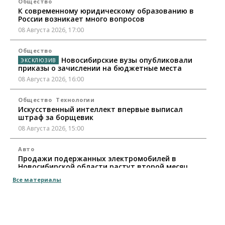
Общество
К современному юридическому образованию в
России возникает много вопросов
08 Августа 2026, 17:00
Общество
Новосибирские вузы опубликовали
приказы о зачислении на бюджетные места
08 Августа 2026, 16:00
Общество
Технологии
Искусственный интеллект впервые выписал
штраф за борщевик
08 Августа 2026, 15:00
Авто
Продажи подержанных электромобилей в
Новосибирской области растут второй месяц
08 Августа 2026, 13:00
Все материалы
Бизнес
Общество
Детские центры Новосибирска
перегибают с «педагогикой успеха», считает
психолог