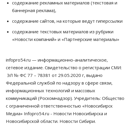
Бизнес
содержание рекламных материалов (текстовая и
В аэропорту Толмачёво завершены работы по
баннерная реклама),
бетонированию рулежных дорожек
07 Августа 2026, 17:00
содержание сайтов, на которые ведут гиперссылки
Бизнес
Недвижимость
Общество
содержание текстовых материалов из рубрики
Новосибирцы стали реже оформлять
«Новости компаний» и «Партнерские материалы»
дома по упрощенной схеме
07 Августа 2026, 16:00
infopro54.ru — информационно-аналитическое,
Власть
Общество
Право&Порядок
Роспотребнадзор изъял почти полторы тонны
сетевое издание. Свидетельство о регистрации СМИ:
мяса в Новосибирской области
ЭЛ № ФС 77 – 78381 от 29.05.2020 г, выдано
07 Августа 2026, 15:00
Федеральной службой по надзору в сфере связи,
Финансы
информационных технологий и массовых
Расходы новосибирцев на спорт выросли на 40%
коммуникаций (Роскомнадзор). Учредитель: Общество
за полгода
07 Августа 2026, 14:35
с ограниченной ответственностью «Новосибирск
Медиа» Infopro54.ru - Новости Новосибирска и
Сибирские аграрии увеличивают посевы горчицы
Новосибирской области. Новости Сибири.
07 Августа 2026, 14:00