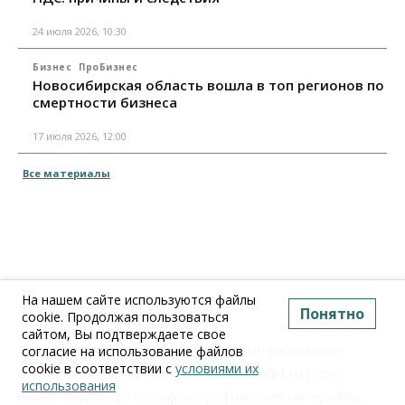
24 июля 2026, 10:30
Бизнес
ПроБизнес
Новосибирская область вошла в топ регионов по
смертности бизнеса
17 июля 2026, 12:00
Все материалы
На нашем сайте используются файлы
Понятно
cookie. Продолжая пользоваться
сайтом, Вы подтверждаете свое
Вся информация, размещенная на информационно-
согласие на использование файлов
cookie в соответствии с
условиями их
аналитическом портале
www.Infopro54.ru
(тексты,
использования
иллюстрации, фотографии, графические материалы,