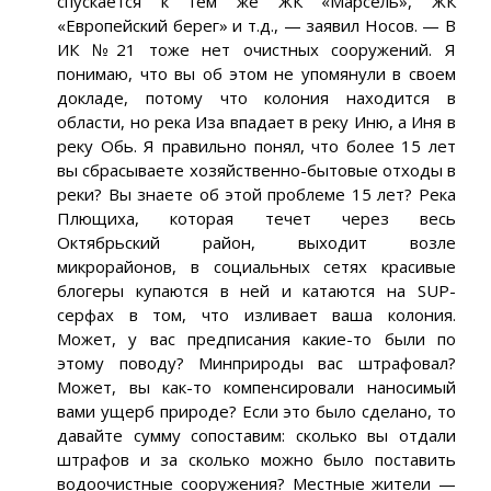
спускается к тем же ЖК «Марсель», ЖК
«Европейский берег» и т.д., — заявил Носов. — В
ИК №21 тоже нет очистных сооружений. Я
понимаю, что вы об этом не упомянули в своем
докладе, потому что колония находится в
области, но река Иза впадает в реку Иню, а Иня в
реку Обь. Я правильно понял, что более 15 лет
вы сбрасываете хозяйственно-бытовые отходы в
реки? Вы знаете об этой проблеме 15 лет? Река
Плющиха, которая течет через весь
Октябрьский район, выходит возле
микрорайонов, в социальных сетях красивые
блогеры купаются в ней и катаются на SUP-
серфах в том, что изливает ваша колония.
Может, у вас предписания какие-то были по
этому поводу? Минприроды вас штрафовал?
Может, вы как-то компенсировали наносимый
вами ущерб природе? Если это было сделано, то
давайте сумму сопоставим: сколько вы отдали
штрафов и за сколько можно было поставить
водоочистные сооружения? Местные жители —