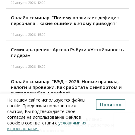
09 августа 2026, 12:00
Онлайн семинар: "Почему возникает дефицит
персонала - какие ошибки к этому приводят"
11 августа 2026, 15:00
Семинар-тренинг Арсена Рябухи «Устойчивость
лидера»
11 августа 2026, 10:00
Онлайн семинар: "ВЭД – 2026. Новые правила,
налоги и проверки. Как работать с импортом и
экспортом без штрафов"
На нашем сайте используются файлы
Понятно
18 августа 2026, 15:00
cookie. Продолжая пользоваться
сайтом, Вы подтверждаете свое
согласие на использование файлов
Мастер-класс Аркадия Цукера: «Бизнес-
cookie в соответствии с
условиями их
неваляшка 2.0: непотопляемое лидерство и
использования
когнитивный капитал»